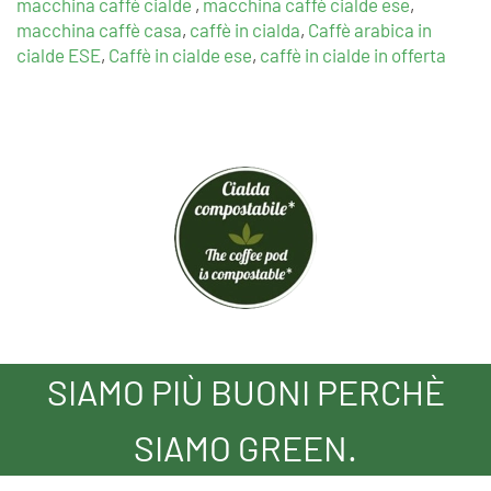
macchina caffè cialde
,
macchina caffè cialde ese
,
macchina caffè casa
,
caffè in cialda
,
Caffè arabica in
cialde ESE
,
Caffè in cialde ese
,
caffè in cialde in offerta
SIAMO PIÙ BUONI PERCHÈ
SIAMO GREEN.