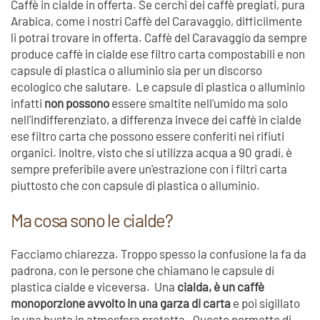
Caffè in cialde in offerta. Se cerchi dei caffè pregiati, pura
Arabica, come i nostri Caffè del Caravaggio, difficilmente
li potrai trovare in offerta. Caffè del Caravaggio da sempre
produce caffè in cialde ese filtro carta compostabili e non
capsule di plastica o alluminio sia per un discorso
ecologico che salutare. Le capsule di plastica o alluminio
infatti
non possono
essere smaltite nell'umido ma solo
nell'indifferenziato, a differenza invece dei caffè in cialde
ese filtro carta che possono essere conferiti nei rifiuti
organici. Inoltre, visto che si utilizza acqua a 90 gradi, è
sempre preferibile avere un'estrazione con i filtri carta
piuttosto che con capsule di plastica o alluminio.
Ma cosa sono le cialde?
Facciamo chiarezza. Troppo spesso la confusione la fa da
padrona, con le persone che chiamano le capsule di
plastica cialde e viceversa. Una
cialda, è un caffè
monoporzione avvolto in una garza di carta
e poi sigillato
in una busta in atmosfera protetta. Questo permette di